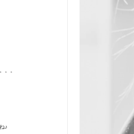
。。。
ね♪