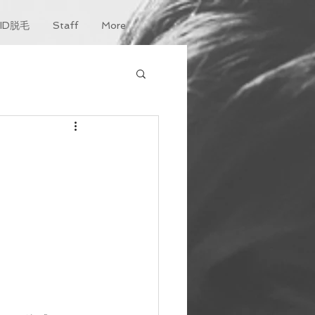
KID脱毛
Staff
More