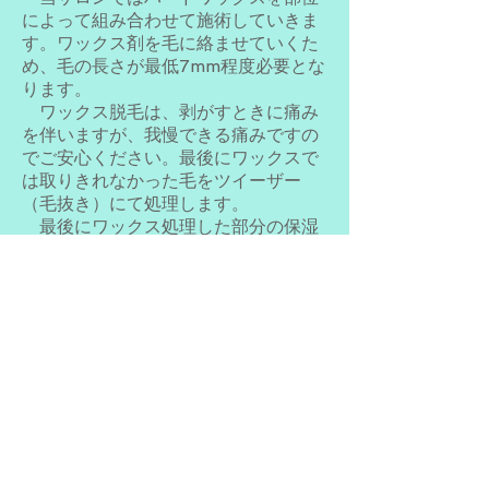
によって組み合わせて施術していきま
す。ワックス剤を毛に絡ませていくた
め、毛の長さが最低7mm程度必要とな
ります。
ワックス脱毛は、剥がすときに痛み
を伴いますが、我慢できる痛みですの
でご安心ください。最後にワックスで
は取りきれなかった毛をツイーザー
（毛抜き）にて処理します。
最後にワックス処理した部分の保湿
をして終了となります。
※自己処理、もしくは長さが足りな
かった部分は、処理できないケースが
ありますのでご了承ください。
光脱毛
施術箇所の毛の処理をチェックしま
す。施術箇所に専用ジェルを塗布し、
光をあてていきます。施術後ジェルの
拭き取りをして終了となります。