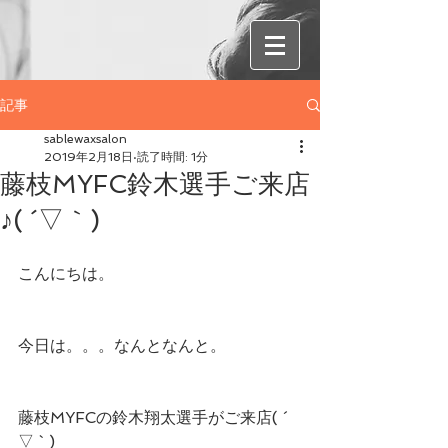
記事
sablewaxsalon
2019年2月18日
読了時間: 1分
藤枝MYFC鈴木選手ご来店
♪( ´▽｀)
こんにちは。
今日は。。。なんとなんと。
藤枝MYFCの鈴木翔太選手がご来店( ´ 
▽ ` )