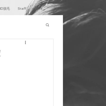
KID脱毛
Staff
More
！