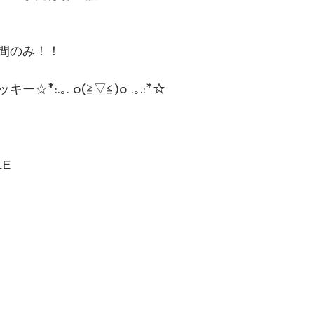
間のみ！！
*:.｡. o(≧▽≦)o .｡.:*☆
LE