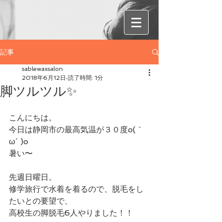
記事
sablewaxsalon
2018年6月12日
読了時間: 1分
脚ツルツル✨
こんにちは。
今日は静岡市の最高気温が３０度o(｀
ω´ )o
暑い〜
先週日曜日。
修学旅行で水着を着るので、脱毛をし
たいとの要望で、
高校生の脚脱毛6人やりました！！