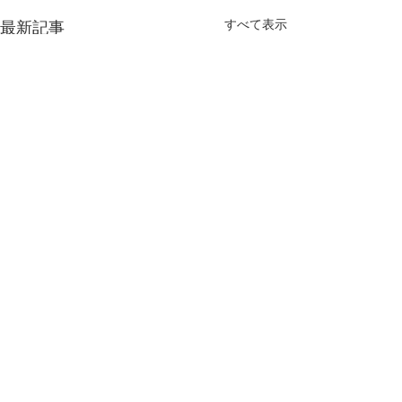
すべて表示
最新記事
人気のマリムーブのフェ
イシャルワックス
こんにちは。 最近SNSでフ
コメント