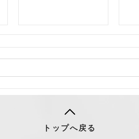
人気のマリムーブのフェイシ
ャルワックス
こんにちは。 最近SNSでフェイ
シャルワックスの投稿が増えてき
たこともあり、当サロンでも大人
ワッ
気メニューです。 フェイシャル
ワックスというと、顔の脱毛でし
ょ？と思っている方が多いと思い
ます。 もちろんお顔の産毛を除
去していくのですが、その他にも
色々な効果がありとっても奥が深
い...
トップへ戻る