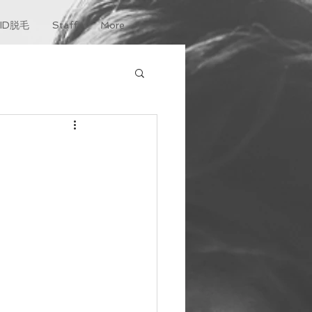
KID脱毛
Staff
More