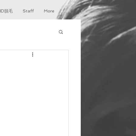
KID脱毛
Staff
More